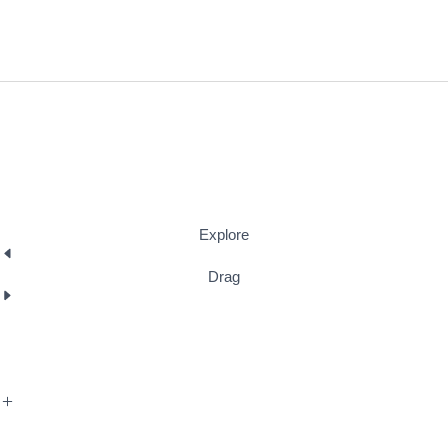
Політика конфіденційності
Положення щодо cookies
UPHub © 2022-
2026
. Всі права захищено
Розробка сайту: 
WEB Angels
Explore
Drag